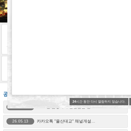
도로통제현황
염포산 1터널내 차로 차단 후 야간작업 예정…
울산대교 차량 진입 통제
염포산1,2터널내 차로 차단후 야간작업 예정
제공된 날씨 정보가 없습니다.
기상청 제공
8월 26일(월) ~ 10월 10일(목) '…
제공된 날씨 정보가 없습니다.
7월 23일(화)염포산1,2터널 조명등 교체…
제공된 날씨 정보가 없습니다.
10월21일 염포산 1터널내 차로 차단 후 …
제공된 날씨 정보가 없습니다.
공지사항
24
시간 동안 다시 열람하지 않습니다.
2026년 급경사지 안전점검 결과안내
26.06.30
카카오톡 "울산대교" 채널개설 안내
26.05.13