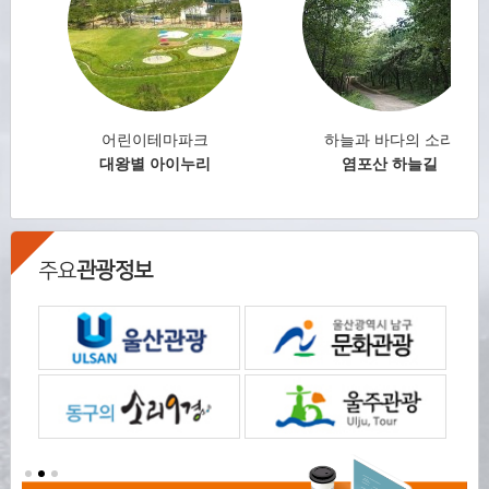
는
어린이테마파크
하늘과 바다의 소리
대왕별 아이누리
염포산 하늘길
주요
관광정보