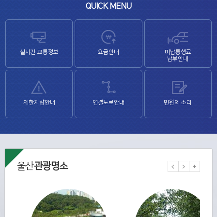
QUICK MENU
실시간 교통정보
요금안내
미납통행료
납부안내
제한차량안내
연결도로안내
민원의 소리
울산
관광명소